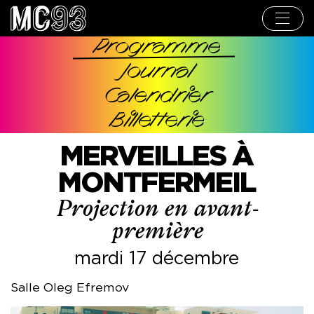
Aller
au
contenu
principal
Programme
Navigation
Journal
principale
Calendrier
Billetterie
MERVEILLES À
MONTFERMEIL
Projection en avant-
première
mardi 17 décembre
Salle Oleg Efremov