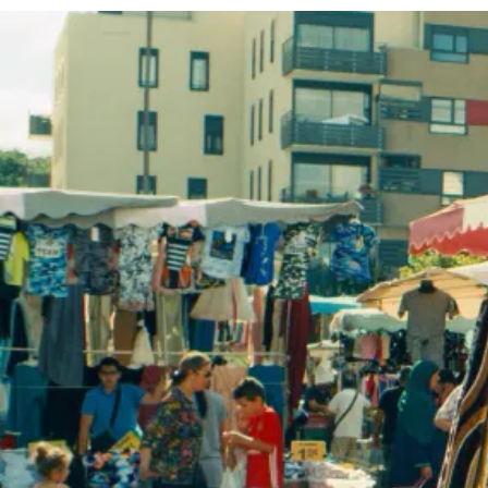
Un film de Jeanne Balibar
Avec Jeanne Balibar, Ramzy Bedia, Emmanuelle Beart,
Mathieu Amalric, Bulle Ogier, Florence Loiret-Caille, Philippe
Katerine, Valérie Dreville, Anthony Bajon