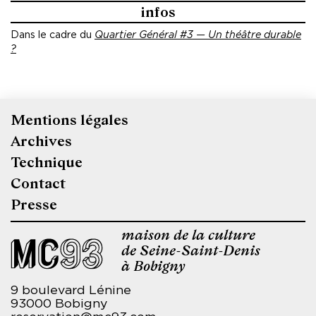
infos
Dans le cadre du
Quartier Général #3 — Un théâtre durable
?
Mentions légales
Pied
Archives
de
Technique
page
Contact
Presse
maison de la culture
de Seine-Saint-Denis
à Bobigny
9 boulevard Lénine
93000 Bobigny