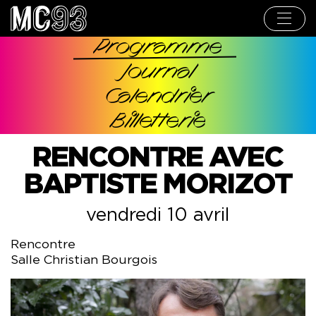
Aller
au
contenu
principal
Programme
Navigation
Journal
principale
Calendrier
Billetterie
RENCONTRE AVEC
BAPTISTE MORIZOT
vendredi 10 avril
Rencontre
Salle Christian Bourgois