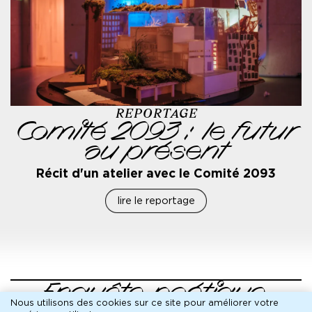
Et l’équipe de la MC93Élisa Castello, Eva Duranel, Mathias
Wauters Naumot
Réalisation vidéo Julien Borel
REPORTAGE
Comité 2093 : le futur
au présent
Récit d'un atelier avec le Comité 2093
lire le reportage
Enquête poétique,
Nous utilisons des cookies sur ce site pour améliorer votre