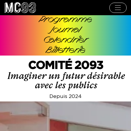
Aller
au
contenu
principal
Programme
Navigation
Journal
principale
Calendrier
Billetterie
COMITÉ 2093
Imaginer un futur désirable
avec les publics
Depuis 2024