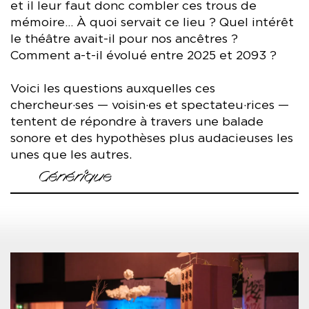
et il leur faut donc combler ces trous de
mémoire… À quoi servait ce lieu ? Quel intérêt
le théâtre avait-il pour nos ancêtres ?
Comment a-t-il évolué entre 2025 et 2093 ?
Voici les questions auxquelles ces
chercheur·ses — voisin·es et spectateu·rices —
tentent de répondre à travers une balade
sonore et des hypothèses plus audacieuses les
unes que les autres.
Générique
Fouiller l'avenir — Comité 2093
Mise en scène Louison Alix
Balade sonore enregistrée le 12 avril 2025 dans le cadre de
Un théâtre durable ?
Quartier Général #2
Avec Gaël Fortin, Alima Sacko, Jérémy Tual, Sophie Triquet,
Zoé Patourel Ettori, Alice Zazi