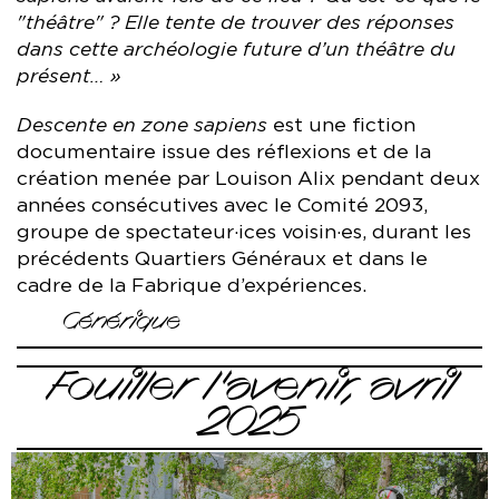
"théâtre" ? Elle tente de trouver des réponses
dans cette archéologie future d’un théâtre du
présent… »
Descente en zone sapiens
est une fiction
documentaire issue des réflexions et de la
création menée par Louison Alix pendant deux
années consécutives avec le Comité 2093,
groupe de spectateur·ices voisin·es, durant les
précédents Quartiers Généraux et dans le
cadre de la Fabrique d’expériences.
Générique
Descente en zone sapiens — Comité 2093
Fouiller l'avenir, avril
Écriture et jeu Louison Alix
2025
Réalisation Taïssia Froidure
Avec la participation du Comité 2093 Eva Duranel, Gaël
Fortin, Alima Sacko, Jérémy Tual, Sophie Triquet, Zoé