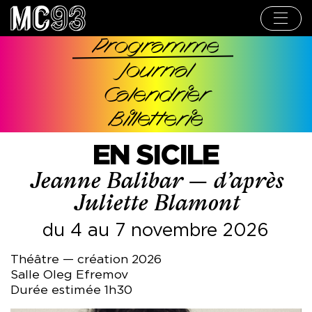
Aller
au
contenu
principal
Programme
Navigation
Journal
principale
Calendrier
Billetterie
EN SICILE
Jeanne Balibar — d’après
Juliette Blamont
du 4 au 7 novembre 2026
Théâtre — création 2026
Salle Oleg Efremov
Durée estimée 1h30