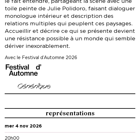
le fait entendre, partageant la scène avec une
toile peinte de Julie Polidoro, faisant dialoguer
monologue intérieur et description des
relations multiples qui peuplent ces paysages.
Accueillir et décrire ce qui se présente devient
une résistance possible à un monde qui semble
dériver inexorablement.
Avec le Festival d’Automne 2026
image
Générique
Mise en scène et interprétation Jeanne Balibar
Texte Juliette Blamont
représentations
Peinture Julie Polidoro
mer 4 nov 2026
Création lumière Laurence Magnée
Assistanat à la mise en scène Andréa Mogilevsky, Louis
20h00