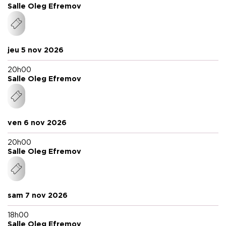
Rebetez
Salle Oleg Efremov
Régie générale Véronique Kespi, Nelly Chauvet
Régie son et lumière Julie Nowotnik.
Production Aline Fuchs
jeu 5 nov 2026
Diffusion Elizabeth Gay
Production Théâtre Vidy-Lausanne
20h00
Salle Oleg Efremov
Coproduction MC93 – Maison de la culture de Seine-Saint-
Denis, TANDEM Scène nationale Arras Douai
ven 6 nov 2026
20h00
Salle Oleg Efremov
sam 7 nov 2026
18h00
Salle Oleg Efremov