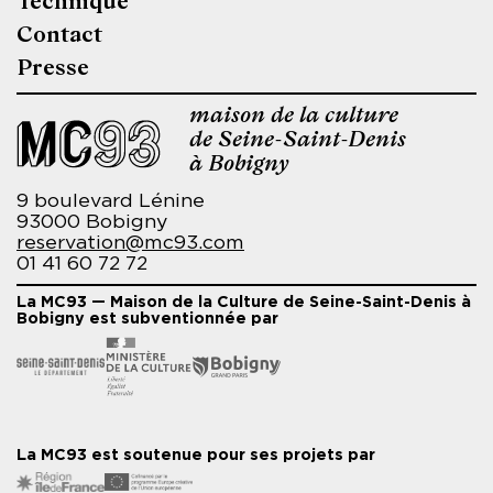
Technique
page
Contact
Presse
maison de la culture
de Seine-Saint-Denis
à Bobigny
9 boulevard Lénine
93000 Bobigny
reservation@mc93.com
01 41 60 72 72
La MC93 — Maison de la Culture de Seine-Saint-Denis à
Bobigny est subventionnée par
La MC93 est soutenue pour ses projets par