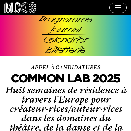
Aller
au
contenu
principal
Programme
Navigation
Journal
principale
Calendrier
Billetterie
APPEL À CANDIDATURES
COMMON LAB 2025
Huit semaines de résidence à
travers l'Europe pour
créateur·rices/auteur·rices
dans les domaines du
théâtre, de la danse et de la