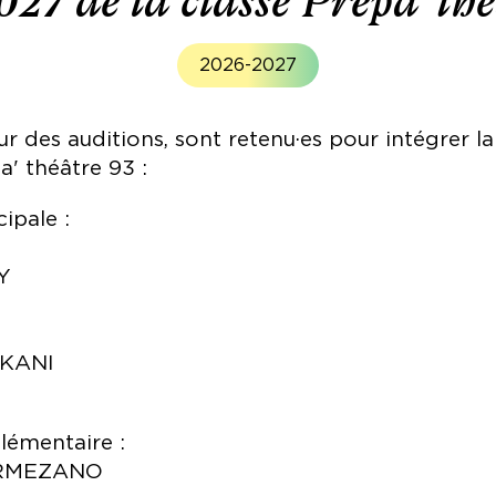
27 de la classe Prépa' thé
2026-2027
ur des auditions, sont retenu·es pour intégrer 
a' théâtre 93 :
cipale :
Y
IKANI
lémentaire :
ORMEZANO