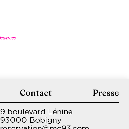
chances
Contact
Presse
9 boulevard Lénine
93000 Bobigny
reservation@mc93.com