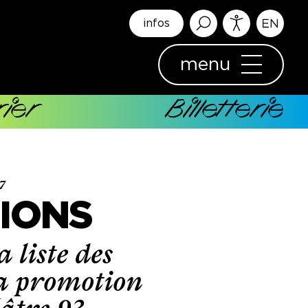
infos
menu
ier
Billetterie
7
TIONS
 liste des
la promotion