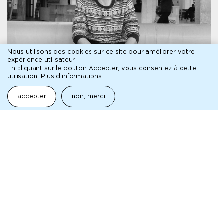
Nous utilisons des cookies sur ce site pour améliorer votre
expérience utilisateur.
En cliquant sur le bouton Accepter, vous consentez à cette
ENTRETIEN
utilisation.
Plus d'informations
À l'épreuve du plateau
programme de salle
accepter
non, merci
Entretien avec Paul Balagué
lire l'entretien
presse
fichier
dossier de presse · chroniques pirates
pédagogique