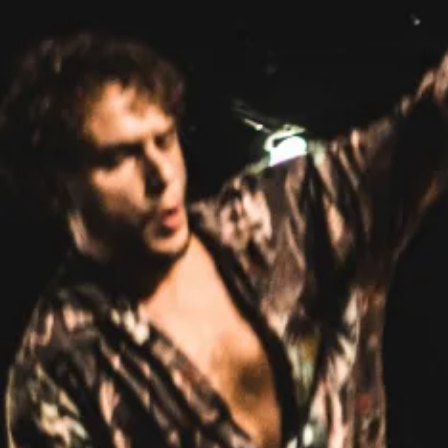
Avec et par Lucas Dardaine, Ghislain Decléty, Sylvain
Deguillame, Antoine Formica, Sandra Provasi, June van der
Esch
Écriture et mise en scène Paul Balagué
Assistanat à la mise en scène Damien Babikian, Zoé
Lenglare
Costumes Zoé Lenglare, Marie Vernhes assistées de
Esther Genoux
Scénographie Matthieu Le Breton
Lumière Lila Meynard
Musique Christophe Belletante
Photographie Loïc Bernard-Chabrier
Production et administration Agathe Perrault
Prodution Cie en Eaux Troubles.