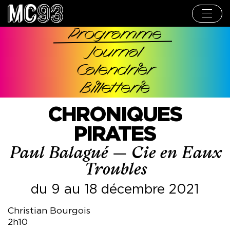
Aller
au
contenu
principal
Programme
Navigation
Journal
principale
Calendrier
Billetterie
CHRONIQUES
PIRATES
Paul Balagué — Cie en Eaux
Troubles
du 9 au 18 décembre 2021
Christian Bourgois
2h10