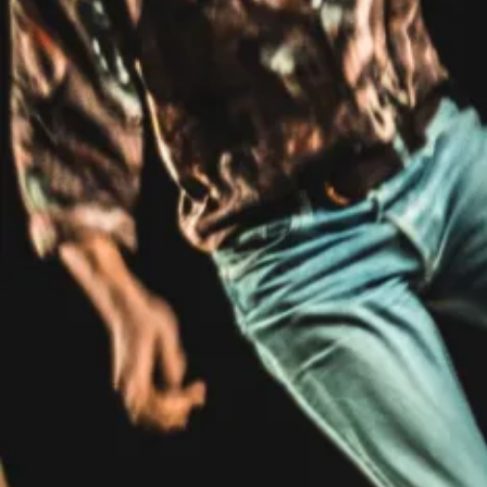
Avec le soutien d’Arcadi (Plateaux Solidaires), Grand
Parquet, Théâtre de la Tempête, Générale Nord-Est et
Centquatre-Paris, Théâtre l'Echangeur-Bagnolet.
Avec l’aimable support et aide du Théâtre du Soleil.
Paul Balagué est membre de la maison d’artistes LA
KABANE.