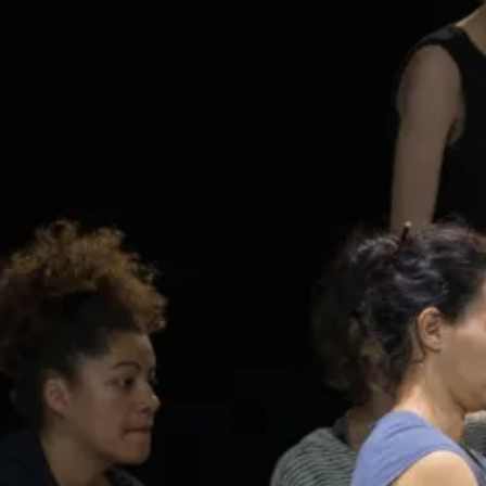
Maïka Radigales, Thomas Schneider
Assistant à la mise en scène Guillaume Gilliet
Scénographie Cerise Guyon
Lumière Christophe Mazet
Son Félix Nico
Costumes Anne Valdeyron.
Régisseuse lumière Claire Eloy
Régisseur plateau Rémi Jabveneau
Collaboration aux animations Laura Fedida
Marionnettes Einat Landais