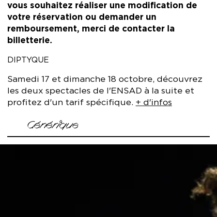
vous souhaitez réaliser une modification de
votre réservation ou demander un
remboursement, merci de contacter la
billetterie.
DIPTYQUE
Samedi 17 et dimanche 18 octobre, découvrez
les deux spectacles de l'ENSAD à la suite et
profitez d'un tarif spécifique.
+ d'infos
Générique
D'après
Comprendre la Vie
de Charles Pennequin (Éditions
POL - 2010).
Mise en scène Bérangère Vantusso
Avec Louise Arcangioli, Alice Fulcrand, Anaïs Gournay, Ivan
Grevesse, Agathe Heidelberger, Mathilde Jarry, Aurélien
Miclot, Harrison Mpaya, Maija Nousiainen, Léopold Pélagie,