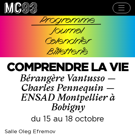
Aller
au
contenu
principal
Programme
Navigation
Journal
principale
Calendrier
Billetterie
COMPRENDRE LA VIE
Bérangère Vantusso —
Charles Pennequin —
ENSAD Montpellier à
Bobigny
du 15 au 18 octobre
Salle Oleg Efremov