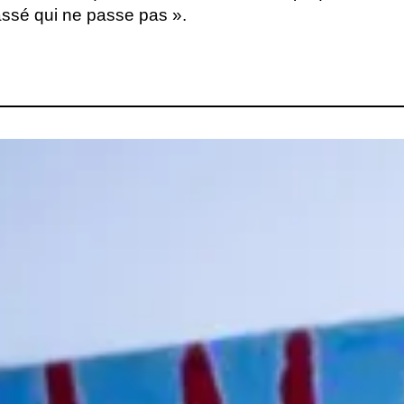
 passé qui ne passe pas ».
lité Angélique Clairand
Production Théâtre du Point du
e, Tommy Luminet, Yolanda
Salério
han Teulade
eaud, Thierry Pertière,
tin Alberts