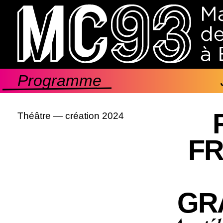
Aller
au
contenu
principal
Programme
Navigation
principale
Théâtre — création 2024
FR
GR