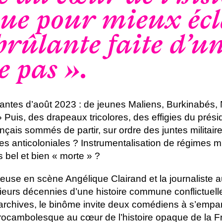
ue pour mieux écl
 brûlante faite d’u
e pas ».
santes d’août 2023 : de jeunes Maliens, Burkinabés,
 » Puis, des drapeaux tricolores, des effigies du pr
ançais sommés de partir, sur ordre des juntes militair
es anticoloniales ? Instrumentalisation de régimes mil
s bel et bien « morte » ?
tteuse en scène Angélique Clairand et la journaliste 
urs décennies d’une histoire commune conflictuelle
archives, le binôme invite deux comédiens à s’empa
ocambolesque au cœur de l’histoire opaque de la Fr