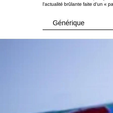
l’actualité brûlante faite d’un «
Générique
Conception et mise en pièce de l'actua
avec la journaliste Coumba Kane
Avec Angélique Clairand, Coumba Kan
Mpelé
Collaboration artistique Jean-Philippe 
Création vidéo Vincent Boujon
Création lumière et régie générale Nat
Collaboration technique Quentin Chamb
Christophe Reboul
Remerciements Kadiatou Camara, Quen