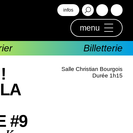
infos
menu
ier
Billetterie
!
Salle Christian Bourgois
Durée 1h15
 LA
 #9