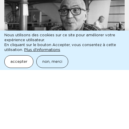
Nous utilisons des cookies sur ce site pour améliorer votre
expérience utilisateur.
En cliquant sur le bouton Accepter, vous consentez à cette
utilisation.
Plus d'informations
ENTRETIEN
programme de salle
accepter
non, merci
L’intégration passe par
l’amour
Entretien avec Ahmed Madani autour
d'Incandescences
lire l'entretien
pédagogique