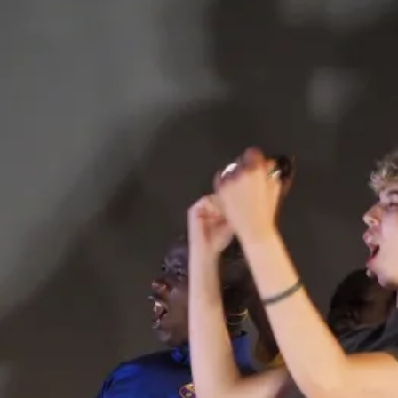
Avec Aboubacar Camara, Ibrahima Diop, Virgil Leclaire,
Marie Ntotcho, Julie Plaisir, Philippe Quy, Merbouha
Rahmani, Jordan Rezgui, Izabela Zak
Création vidéo Nicolas Clauss
Création sonore Christophe Séchet
Regard extérieur chorégraphique Salia Sanou
Assistanat de Jérôme Kaboré
Création lumière et régie générale Damien Klein
Costumes Ahmed Madani et Pascale Barré
Coaching chant Dominique Magloire
Administration de production Pauline Dagron
Diffusion et développement Rachel Barrier
Production Madani Compagnie
Coproduction Le Grand T - Théâtre de Loire-Atlantique à
Nantes, MC93 - Maison de la Culture de Seine-Saint-Denis,