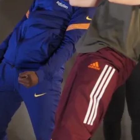
Fontenay-en-Scènes - Fontenay-sous-Bois, Théâtre
Brétigny - Scène conventionnée arts et humanités -
Résidence d’artistes, L’Atelier à Spectacle - Scène
conventionnée d’intérêt national de l’Agglo du Pays de
Dreux - Vernouillet (28), Scène Nationale de l’Essonne -
Agora-Desnos, Maison de la Culture d’Amiens - Pôle
européen de création et de production, La Comédie de
Picardie dans le cadre de l’événement « Amiens, Capitale
européenne de la jeunesse 2020 », Le Vivat d’Armentières,
Scène conventionnée d’intérêt national Art et Création,
Théâtre Les Passerelles à Pontault-Combault - Scène de
Paris - Vallée de la Marne, Théâtre Firmin Gémier - La
Piscine à Châtenay-Malabry.
Avec le soutien de Maison des Arts de Créteil, Théâtre 71 –
Scène nationale de Malakoff, Théâtre de Chelles, Théâtre
de Saint-Quentin-en-Yvelines, Maison des Pratiques
Artistiques Amateurs à Paris, Le Safran - Scène
conventionnée, Maison du Théâtre à Amiens, Théâtre de
Poche à Bruxelles, Mairie de La Courneuve - Houdremont
centre culturel, Fondation SNCF, Ministère de la Culture
(aide au compagnonnage), Région Île-de-France (aide à la
création), Département du Val-de-Marne, Département des