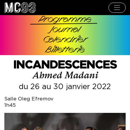
Aller
au
contenu
principal
Programme
Navigation
Journal
principale
Calendrier
Billetterie
INCANDESCENCES
Ahmed Madani
du 26 au 30 janvier 2022
Salle Oleg Efremov
1h45