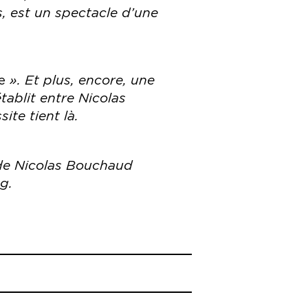
s, est un spectacle d’une
e
». Et plus, encore, une
établit entre Nicolas
ite tient là.
t de Nicolas Bouchaud
g.
— Maison de la Culture de Seine-
g est un fin connaisseur du
es idées, Théâtre du Rond-Point,