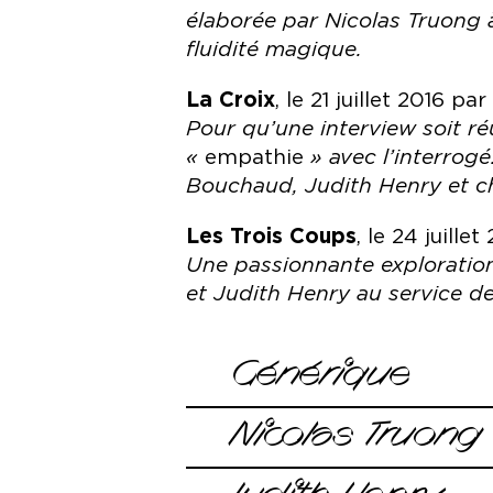
élaborée par Nicolas Truong à
fluidité magique.
La Croix
, le 21 juillet 2016 p
Pour qu’une interview soit réu
«
empathie
» avec l’interrogé
Bouchaud, Judith Henry et cha
Les Trois Coups
, le 24 juille
Une passionnante exploration 
et Judith Henry au service de
Générique
Conception et mise en scène
Nico
Nicolas Truong
Interprétation et collaboration ar
Responsable des pages Idées
Bouchaud et Judith Henry