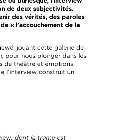
e ou burlesque, l’interview
on de deux subjectivités.
enir des vérités, des paroles
r de « l’accouchement de la
iewé, jouant cette galerie de
r, pour nous plonger dans les
ps de théâtre et émotions
e l’interview construit un
view
, dont la trame est