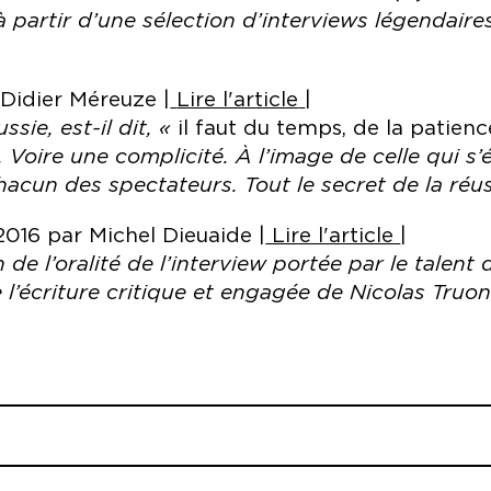
 partir d’une sélection d’interviews légendaire
ar Didier Méreuze |
Lire l'article
|
ssie, est-il dit, «
il faut du temps, de la patienc
. Voire une complicité. À l’image de celle qui s’
cun des spectateurs. Tout le secret de la réuss
t 2016 par Michel Dieuaide |
Lire l'article
|
de l’oralité de l’interview portée par le talen
 l’écriture critique et engagée de Nicolas Truon
las Truong
Production déléguée
MC93 
Saint-Denis.
tistique
Nicolas
 et Débats du journal
Le Monde
, Nicolas Truon
Coproduction
Le Théâtre d