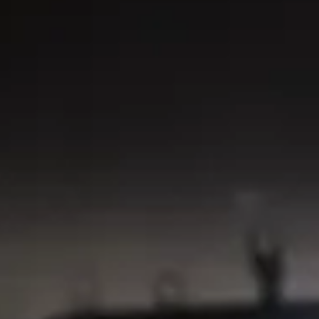
Chronique d’un été
, film d’
films, 1961
Journal 1966-1971
, Max Fris
Main, 1972 et Éditions Galli
française
Le philosophe masqué
, extr
Foucault, Éditions Gallimard
Bernard Pivot et Marguerit
septembre 1984, INA
Claude Lanzmann et Delphi
juin 1970, INA
Reportages réalisés par
Mar
Leïla Djitli, Rémi Douat et P
Remerciements à
Sabah Ab
Bauer, Patrick Boucheron, C