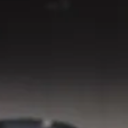
Edgar Morin et Jean Rouch, Argos
ch, Suhrkamp Verlag Frankfurt am
mard, 1976, pour la traduction
ait de Dits et écrits, Michel
e Duras,
Apostrophe
du 28
er
ne Seyrig,
Dim’ Dam’ Dom’
du 1
tine Abat, Arnaud Contreras,
ascale Pascariello
ouessalam, Laure Adler, Emma
amille de Chesnay, Henri-Paul