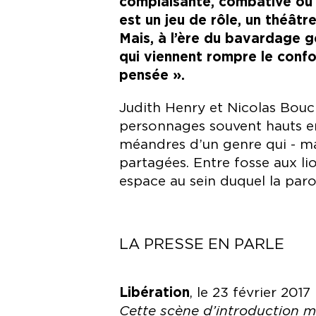
complaisante, combative ou 
est un jeu de rôle, un théâtr
Mais, à l’ère du bavardage gé
qui viennent rompre le confo
pensée ».
Judith Henry et Nicolas Bouch
personnages souvent hauts en
méandres d’un genre qui - ma
partagées. Entre fosse aux lio
espace au sein duquel la parol
LA PRESSE EN PARLE
Libération
, le 23 février 201
Cette scène d’introduction mo