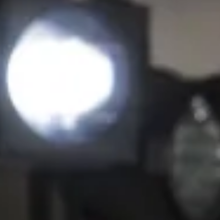
nis Haillet, Séverine Nikel,
il, Monique Peyrière, Jacques
y Odé, Anne Roulier, Arianna