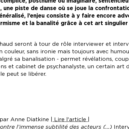
complice, posthume ou imaginaire, sentencieus
e, une piste de danse où se joue la confrontati
néralisé, l’enjeu consiste à y faire encore adv
rmisme et la banalité grâce à cet art singulie
aud seront à tour de rôle interviewer et interv
 couleur, sans ironie mais toujours avec humou
lgré sa banalisation - permet révélations, cou
ns et cabinet de psychanalyste, un certain art d
e peut se libérer.
7 par Anne Diatkine |
Lire l'article
|
ntre l’immense subtilité des acteurs (...)
Inter