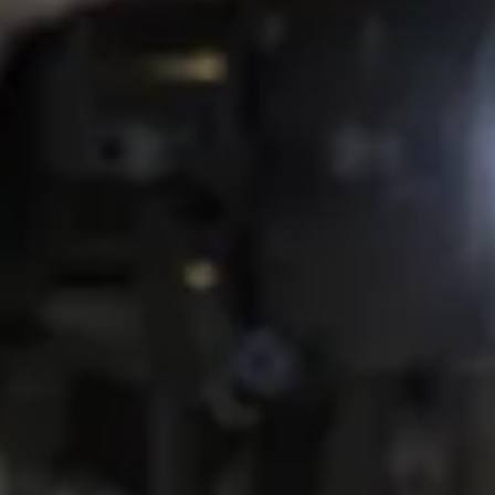
Fruchaud, Frédéric Gros, Ian
Nouveau Théâtre de Montreu
Rancière, Fanny Richez, Har
Sforzini et Anne Sinclair.