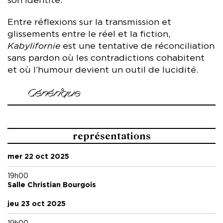
son identité.
Entre réflexions sur la transmission et
glissements entre le réel et la fiction,
Kabylifornie
est une tentative de réconciliation
sans pardon où les contradictions cohabitent
et où l’humour devient un outil de lucidité.
Générique
Performance et conception Agathe Yamina Meziani
Collaboration artistique et assistanat Lorena Spindler &
représentations
Antonin Compère
Scénographie Ji-Min Park
mer 22 oct 2025
Création lumière Laurence Halloy
Création vidéo et musicale Sacha Cardin
19h00
Regard extérieur Antoine Defoort
Salle Christian Bourgois
Regard écriture Nina Vanspranghe
Régie générale Gleb Panteleeff
jeu 23 oct 2025
Production Halles de Schaerbeek (BE)