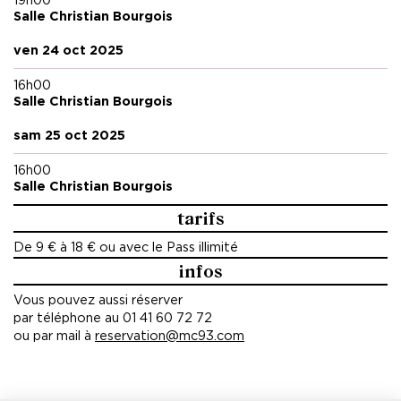
19h00
Coproduction MC93 - Maison de la Culture de Seine-Saint-
Salle Christian Bourgois
Denis, dans le cadre de
Common Stories
, un programme
Europe Créative financé par l'Union Européenne, Atelier 210
ven 24 oct 2025
(BE)
16h00
Soutiens et résidences
Salle Christian Bourgois
Fédération Wallonie-Bruxelles -
bourse de recherche interdisciplinaire ; Fédération Wallonie
sam 25 oct 2025
Bruxelles - Aide au projet interdisciplinaire ; La Bellone (BE) ;
Alkantara (PT) ; Théâtre National de Maputo (MZ) ;
16h00
compagnie Tristero (BE) ; Studio L’envers (BE) ; La Verrière
Salle Christian Bourgois
(BE) ; Piano Fabriek (BE) ; Compagnie Mossoux Bonté
(BE) ; Kunst festival (BE)
tarifs
De 9 € à 18 € ou avec le Pass illimité
infos
Vous pouvez aussi réserver
par téléphone au 01 41 60 72 72
ou par mail à
reservation@mc93.com