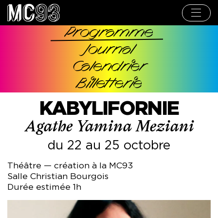
Aller
au
contenu
principal
Programme
Navigation
Journal
principale
Calendrier
Billetterie
KABYLIFORNIE
Agathe Yamina Meziani
du 22 au 25 octobre
Théâtre — création à la MC93
Salle Christian Bourgois
Durée estimée 1h