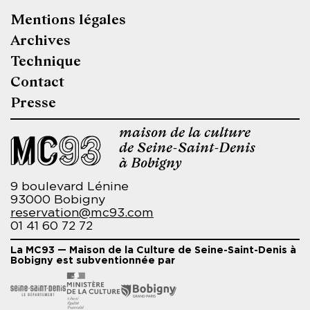
Mentions légales
Pied
Archives
de
Technique
page
Contact
Presse
maison de la culture
de Seine-Saint-Denis
à Bobigny
9 boulevard Lénine
93000 Bobigny
reservation@mc93.com
01 41 60 72 72
La MC93 — Maison de la Culture de Seine-Saint-Denis à
Bobigny est subventionnée par