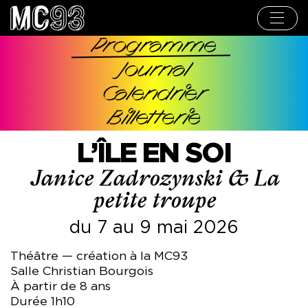
Aller
au
contenu
principal
Programme
Navigation
Journal
principale
Calendrier
Billetterie
L’ÎLE EN SOI
Janice Zadrozynski & La
petite troupe
du 7 au 9 mai 2026
Théâtre — création à la MC93
Salle Christian Bourgois
À partir de 8 ans
Durée 1h10