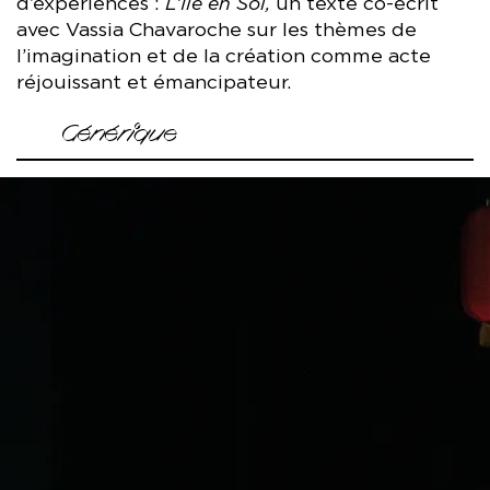
d’expériences :
L’Île en Soi,
un texte co-écrit
avec Vassia Chavaroche sur les thèmes de
l’imagination et de la création comme acte
réjouissant et émancipateur.
Générique
Conception, co-écriture et mise en scène Janice
Zadrozynski
Avec Sorélie Alexandre, Maria Bamba Sacko, Ema Blanchard,
Sukheyna Cisse Konate, Arielle Boucher Cornu, Axel
Delafrênee, Adam Guenini, Aaron Kardaree, Sianna
Kardaree, Octave Riedacker-Dantonnet, Ines Si
Mohammed, Yacine Touchi, Zakaria Touchi
Co-écriture Vassia Chavaroche
Dramaturgie Olivia Burton
Assistant jeu Grégoire Houzard
Création costume Théo Martin
Voix, chant, composition musicale Laura Gomez
Enregistrement, mixage voix et musique La Lucarne