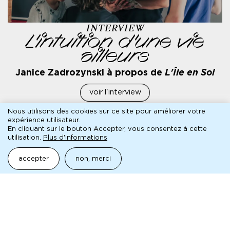
INTERVIEW
L'intuition d'une vie
ailleurs
Janice Zadrozynski à propos de
L'Île en Soi
voir l'interview
Nous utilisons des cookies sur ce site pour améliorer votre
expérience utilisateur.
En cliquant sur le bouton Accepter, vous consentez à cette
presse
utilisation.
Plus d'informations
Pour toute demande, veuillez contacter le service de
accepter
non, merci
presse de la MC93 :
MYRA
RÉMI FORT ET LUCIE MARTIN
myra@myra.fr
• 01 40 33 79 13
pédagogique