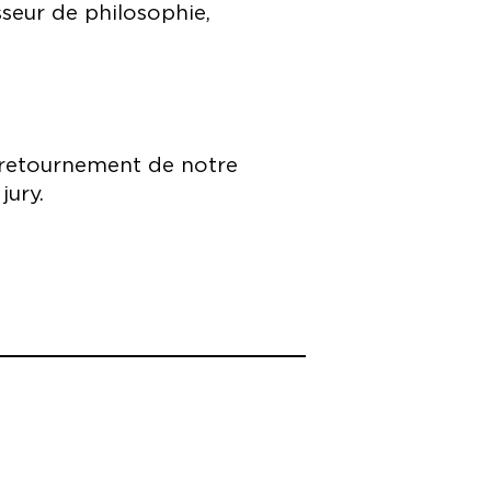
seur de philosophie,
e retournement de notre
jury.
e, Les Tréteaux de France —
.