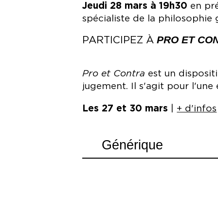
Jeudi 28 mars à 19h30
en pr
spécialiste de la philosophie
PRO ET CO
PARTICIPEZ À
Pro et Contra
est un disposit
jugement. Il s'agit pour l'une
Les 27 et 30 mars
|
+ d'infos
Générique
Textes
3 dialogues de Platon
Mise en scène
Grégoire Ingold
Avec
Heidi Brouzeng, Jean-Luc Col
Brahim Tekfa, Tariq Bettahar