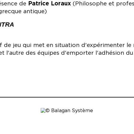
ésence de
Patrice Loraux
(Philosophe et profes
 grecque antique)
NTRA
if de jeu qui met en situation d'expérimenter l
 et l'autre des équipes d'emporter l'adhésion du 
Production Balagan Systèm
Centre dramatique national
in, Boun Sy Luangphinith,