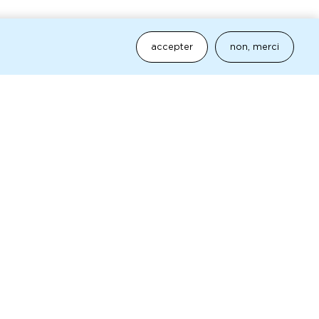
accepter
non, merci
es