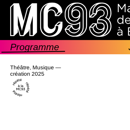
Aller
au
contenu
principal
Programme
Navigation
principale
Théâtre, Musique —
création 2025