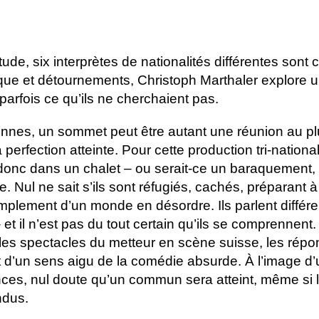
itude, six interprètes de nationalités différentes so
ue et détournements, Christoph Marthaler explore u
 parfois ce qu’ils ne cherchaient pas.
nes, un sommet peut être autant une réunion au plu
rfection atteinte. Pour cette production tri-nationa
t donc dans un chalet – ou serait-ce un baraquement, 
Nul ne sait s’ils sont réfugiés, cachés, préparant à
simplement d’un monde en désordre. Ils parlent différe
et il n’est pas du tout certain qu’ils se comprennent
es spectacles du metteur en scène suisse, les répo
 d’un sens aigu de la comédie absurde. À l’image d’
ances, nul doute qu’un commun sera atteint, même si 
ndus.