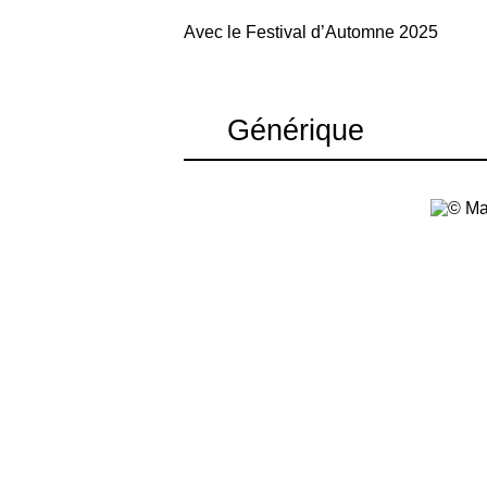
Avec le Festival d’Automne 2025
image
Générique
Conception et mise en scène Christoph
Avec Liliana Benini, Charlotte Clamen
Fracassi, Lukas Metzenbauer, Graham F
Dramaturgie Malte Ubenauf
Scénographie Duri Bischoff
Costumes Sara Kittelmann
Maquillage et perruques Pia Norberg
Lumière Laurent Junod
Son Charlotte Constant
Collaboration à la dramaturgie Éric Vau
Assistanat à la mise en scène Giulia 
Répétition musicale Bendix Dethleffsen