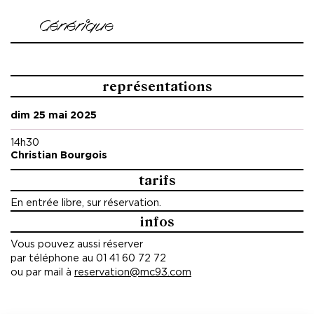
Générique
Texte d'après Anton Tchekhov, adaptation Eric Lacascade
Avec
représentations
Isoline Baldy-Moulinier,
Armand Bourely,
dim 25 mai 2025
Aurélien Cassagne,
Yona Galan-Medina,
14h30
Gaspard Genuys,
Christian Bourgois
Gabriel Ivorra-Tarbouriech,
tarifs
Faustine Mitard,
Nils Morel,
En entrée libre, sur réservation.
Rose Namias,
infos
Paul Orain,
Eliane Staszak,
Vous pouvez aussi réserver
par téléphone au 01 41 60 72 72
Artiste intervenant Sylvain Sounier
ou par mail à
reservation@mc93.com
Professeur Mathieu Delaveau