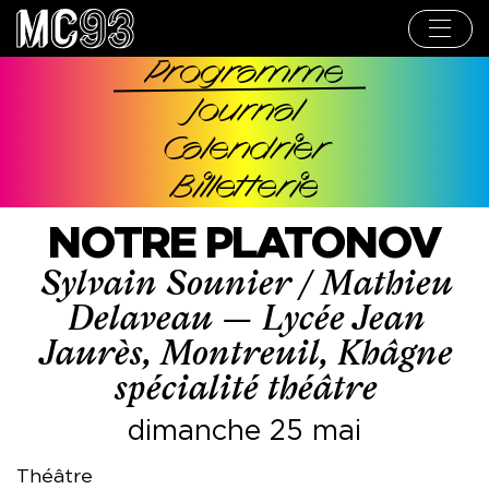
Aller
au
contenu
principal
Programme
Navigation
Journal
principale
Calendrier
Billetterie
NOTRE PLATONOV
Sylvain Sounier / Mathieu
Delaveau — Lycée Jean
Jaurès, Montreuil, Khâgne
spécialité théâtre
dimanche 25 mai
Théâtre