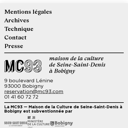
Mentions légales
Pied
Archives
de
Technique
page
Contact
Presse
maison de la culture
de Seine-Saint-Denis
à Bobigny
9 boulevard Lénine
93000 Bobigny
reservation@mc93.com
01 41 60 72 72
La MC93 — Maison de la Culture de Seine-Saint-Denis à
Bobigny est subventionnée par