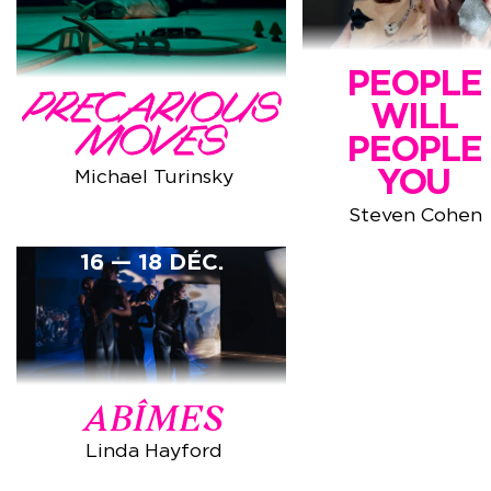
PEOPLE
PRECARIOUS
WILL
MOVES
PEOPLE
YOU
Michael Turinsky
Steven Cohen
16 — 18 DÉC.
ABÎMES
Linda Hayford