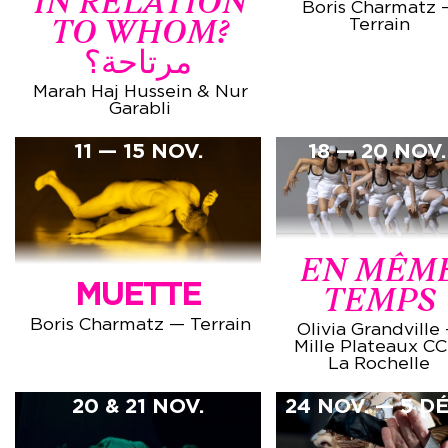
IN RELATION
Boris Charmatz 
TO WHOM?
Terrain
مرتاحة؟
Marah Haj Hussein & Nur
Garabli
11 — 15 NOV.
18 — 20 NOV.
EN MÊM
MUETTE
TEMPS
Boris Charmatz — Terrain
Olivia Grandville
Mille Plateaux CC
La Rochelle
20 & 21 NOV.
24 NOV. — 5 DÉ