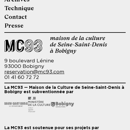
de
Technique
page
Contact
Presse
maison de la culture
de Seine-Saint-Denis
à Bobigny
9 boulevard Lénine
93000 Bobigny
reservation@mc93.com
01 41 60 72 72
La MC93 — Maison de la Culture de Seine-Saint-Denis à
Bobigny est subventionnée par
La MC93 est soutenue pour ses projets par