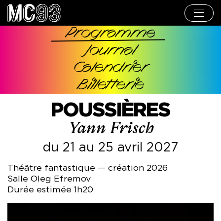
Aller
au
contenu
principal
Programme
Navigation
Journal
principale
Calendrier
Billetterie
POUSSIÈRES
Yann Frisch
du 21 au 25 avril 2027
Théâtre fantastique — création 2026
Salle Oleg Efremov
Durée estimée 1h20