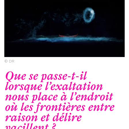
© DR
Que se passe-t-il
lorsque l’exaltation
nous place à l’endroit
où les frontières entre
raison et délire
vacillent ?