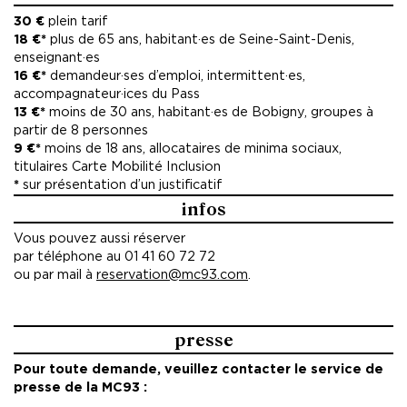
national - art et création - Danse contemporaine, Le
Théâtre - Scène nationale de St Nazaire, Maison de la
30 €
plein tarif
Culture de Bourges, Les Scènes du Jura - Scène nationale,
18 €*
plus de 65 ans, habitant·es de Seine-Saint-Denis,
Le Cratère-Scène nationale Alès, Théâtre national de Nice –
enseignant·es
CDN Nice Côte d’Azur, le Phénix – Scène nationale pôle
16 €*
demandeur·ses d’emploi, intermittent·es,
européen de création, le Manège Maubeuge Scène
accompagnateur·ices du Pass
nationale transfrontalière.
13 €*
moins de 30 ans, habitant·es de Bobigny, groupes à
partir de 8 personnes
Soutiens la Fondation BNP Paribas et la Fondation de
9 €*
moins de 18 ans, allocataires de minima sociaux,
France, L’Etat, direction régionale des affaires culturelles
titulaires Carte Mobilité Inclusion
(DRAC) des Pays de Loire
*
sur présentation d’un justificatif
infos
Remerciements Jérôme Auriac, Marion Aubert, Pascale
Henrot, Frank Piquard, Frédéric Plou, Priscilla Telmon, La
Vous pouvez aussi réserver
compagnie DCA/Philippe Decouflé
par téléphone au 01 41 60 72 72
ou par mail à
reservation@mc93.com
.
presse
Pour toute demande, veuillez contacter le service de
presse de la MC93 :