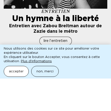
ENTRETIEN
Un hymne à la liberté
Entretien avec Zabou Breitman autour de
Zazie dans le métro
lire l'entretien
Nous utilisons des cookies sur ce site pour améliorer votre
expérience utilisateur.
En cliquant sur le bouton Accepter, vous consentez à cette
presse
utilisation.
Plus d'informations
Pour toute demande, veuillez contacter le service de
accepter
non, merci
presse de la MC93 :
MYRA
RÉMI FORT ET LUCIE MARTIN
myra@myra.fr
• 01 40 33 79 13
pédagogique
Joindre l’équipe des projets avec les publics :