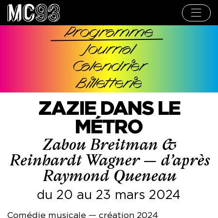
Aller
au
contenu
principal
Programme
Navigation
Journal
principale
Calendrier
Billetterie
ZAZIE DANS LE
MÉTRO
Zabou Breitman &
Reinhardt Wagner — d’après
Raymond Queneau
du 20 au 23 mars 2024
Comédie musicale — création 2024