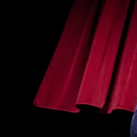
Belgique et du Inver Tax Shelter, du Club des Entreprises
Partenaires du Théâtre de Liège et de DC&J Création.
Aide à la création la SACD / Fonds de création Lyrique.
Le roman
Zazie dans le métro
de Raymond Queneau est
publié aux éditions Gallimard.