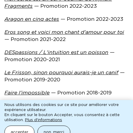
Fragments
— Promotion 2022-2023
Aragon en cinq actes
— Promotion 2022-2023
Eros song et voici mon chant d'amour pour toi
— Promotion 2021-2022
DESpassions / L'intuition est un poisson
—
Promotion 2020-2021
Le Frisson, sinon pourquoi aurais-je un canif
—
Promotion 2019-2020
Faire l'impossible
— Promotion 2018-2019
La Prépa' Théâtre 93
Nous utilisons des cookies sur ce site pour améliorer votre
expérience utilisateur.
en images !
En cliquant sur le bouton Accepter, vous consentez à cette
utilisation.
Plus d'informations
accepter
non, merci