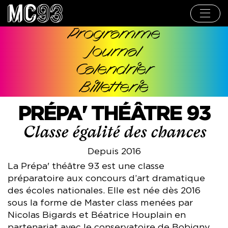
Aller
au
contenu
principal
Programme
Navigation
Journal
principale
Calendrier
Billetterie
PRÉPA' THÉÂTRE 93
Classe égalité des chances
Depuis 2016
La Prépa' théâtre 93 est une classe
préparatoire aux concours d’art dramatique
des écoles nationales. Elle est née dès 2016
sous la forme de Master class menées par
Nicolas Bigards et Béatrice Houplain en
partenariat avec le conservatoire de Bobigny.