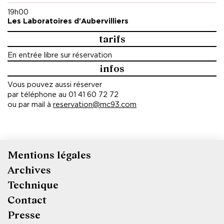
européenne, l’espace de production artistique Doc Paris,
19h00
dans le cadre de la résidence Arts de la scène, L’association
Les Laboratoires d'Aubervilliers
théâtrale A-turma (Porto, Portugal), dans le cadre de la
tarifs
résidence Inresidence 2024, Kunstencentrum BUDA
(Courtrai, Belgique), dans le cadre d’une résidence.
En entrée libre sur réservation
infos
Remerciements à Baptiste de Laubier, Denis Tân-Desir,
Phương Dung Nguyễn, Nguyễn Phương Thảo, Hùng Nguyễn.
Vous pouvez aussi réserver
par téléphone au 01 41 60 72 72
ou par mail à
reservation@mc93.com
Mentions légales
Pied
Archives
de
Technique
page
Contact
Presse