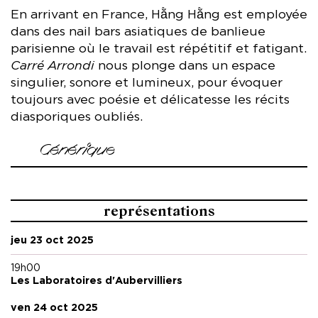
En arrivant en France, Hằng Hằng est employée
dans des nail bars asiatiques de banlieue
parisienne où le travail est répétitif et fatigant.
Carré Arrondi
nous plonge dans un espace
singulier, sonore et lumineux, pour évoquer
toujours avec poésie et délicatesse les récits
diasporiques oubliés.
Générique
Mise en scène et dramaturgie Hằng Hằng
Avec Maya de Vulpilières, Hằng Hằng
représentations
Création scénographie, son, lumière et olfactif Hằng Hằng
jeu 23 oct 2025
Sound designer et Technicien Arthur Canac
Assistantes Chi Trần, Hoàng Kim Tố Uyên
19h00
Regard extérieur Anne Attali
Les Laboratoires d'Aubervilliers
Avec le soutien de la MC93 – Maison de la Culture de Seine-
Saint-Denis, dans le cadre de
Common Stories
, un
ven 24 oct 2025
programme Europe Créative financé par l’Union