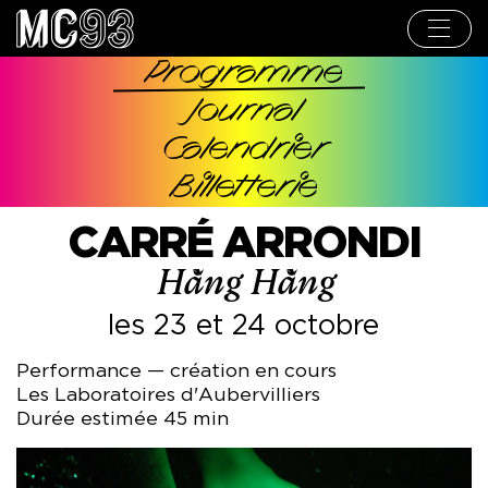
Aller
au
contenu
principal
Programme
Navigation
Journal
principale
Calendrier
Billetterie
CARRÉ ARRONDI
Hằng Hằng
les 23 et 24 octobre
Performance — création en cours
Les Laboratoires d'Aubervilliers
Durée estimée 45 min