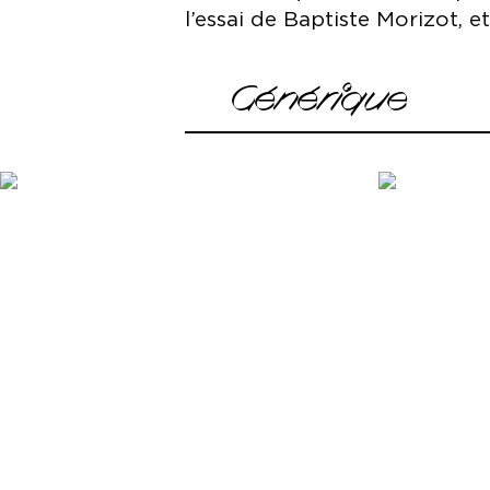
l’essai de Baptiste Morizot, 
Générique
Texte Baptiste Morizot
Mise en scène, conception, écritur
Co-écriture et dramaturgie Romai
Avec Loup Balthazar, Clara Hédouin
Guiraud, Manon Hugny, Maxime Le 
Assistanat à la mise en scène Jao
Collaboration plateau et dramatur
Collaboration plateau Eric Didry
Création lumière Elsa Revol
Création son Manuel Coursin
Scénographie Arthur Guespin
Costumes Clara Hubert
Régie générale André Neri