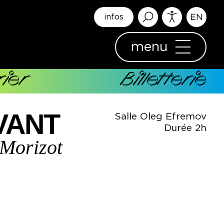
infos
menu
ier
Billetterie
VANT
Salle Oleg Efremov
Durée 2h
 Morizot