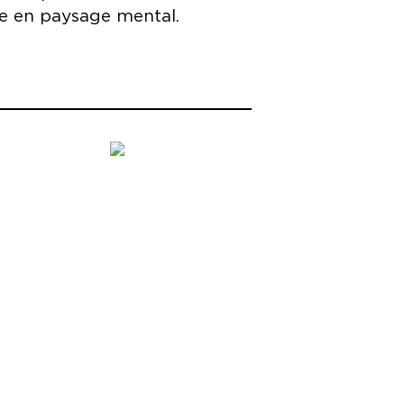
tre en paysage mental.
.
nal Populaire de Villeurbanne,
ntalier de Thionville-Grand Est,
 de Marseille, Théâtre + Cinéma —
onne, Théâtre La Passerelle –
stive – scène Nationale de Foix et
e nationale Annecy, Châteauvallon-
L’Usine – CNAREP Tournefeuille, CN
anse.
ique du Jeune Théâtre National et
rtion pour Jeunes Comédiens de