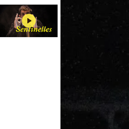
Poppée
de Monteverdi et
Le Barbier de Séville
de Rossini. Au Festival d'Aix-en-Provence il
crée,
La Traviata de Verdi,
spectacle qui entre
au répertoire du Staatsooper de Vienne et Don
Lecture
Giovanni de Mozart.
Les textes de Jean-François Sivadier sont
parus aux éditions des Solitaires Intempestifs.
À la MC93,
Italienne Scène et Orchestre
est
présentée en juillet 2018 puis filmée en juillet
2020 par Philippe Béziat, dans une version
immersive spécialement réalisée pour la
télévision, en partenariat avec France TV et La
Compagnie des Indes.