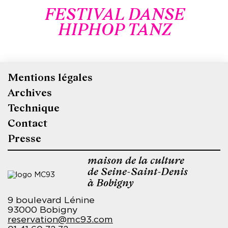
FESTIVAL DANSE
HIPHOP TANZ
Mentions légales
Pied
Archives
de
Technique
page
Contact
Presse
maison de la culture
de Seine-Saint-Denis
à Bobigny
9 boulevard Lénine
93000 Bobigny
reservation@mc93.com